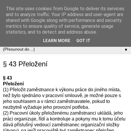
This site uses cookies from Google to deliver its services
Zákoník práce
and to analyze traffic. Your IP address and user-agent are
shared with Google along with performance and security
metrics to ensure quality of service, generate usage
Zákon č. 262/2006 Sb., zákoník práce v úplném aktuálním
statistics, and to detect and address abuse.
znění včetně automaticky zapracovávaných změn.
LEARN MORE
GOT IT
▼
§ 43 Přeložení
§ 43
Přeložení
(1) Přeložit zaměstnance k výkonu práce do jiného místa,
než bylo sjednáno v pracovní smlouvě, je možné pouze s
jeho souhlasem a v rámci zaměstnavatele, pokud to
nezbytně vyžaduje jeho provozní potřeba.
(2) Pracovní úkoly přeloženému zaměstnanci ukládá, jeho
práci organizuje, řídí a kontroluje a pokyny mu k tomu účelu
dává příslušný vedoucí zaměstnanec organizační složky
(útvaru), na jejíž pracoviště byl zaměstnanec přeložen.