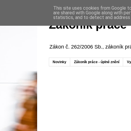
This site uses cookies from Google to 
are shared with Google along with per
statistics, and to detect and address
Zákoník práce
Zákon č. 262/2006 Sb., zákoník p
Novinky
Zákoník práce - úplné znění
Vy