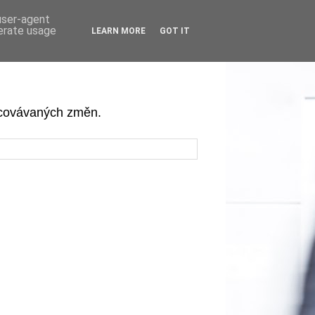
 user-agent
nerate usage
LEARN MORE
GOT IT
acovávaných změn.