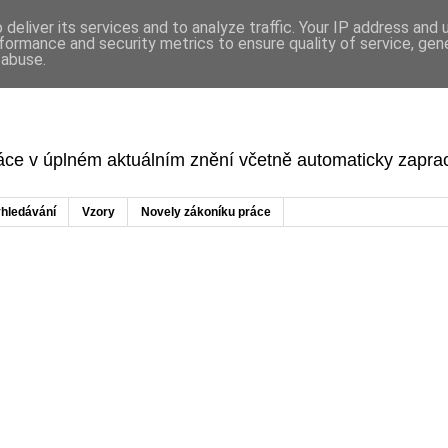
deliver its services and to analyze traffic. Your IP address and
formance and security metrics to ensure quality of service, ge
 abuse.
ráce v úplném aktuálním znění včetně automaticky zapr
hledávání
Vzory
Novely zákoníku práce