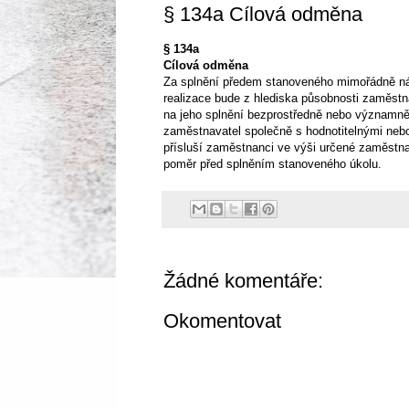
§ 134a Cílová odměna
§ 134a
Cílová odměna
Za splnění předem stanoveného mimořádně nár
realizace bude z hlediska působnosti zaměst
na jeho splnění bezprostředně nebo významně
zaměstnavatel společně s hodnotitelnými nebo
přísluší zaměstnanci ve výši určené zaměstnav
poměr před splněním stanoveného úkolu.
Žádné komentáře:
Okomentovat