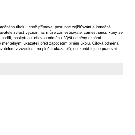
očného úkolu, jehož příprava, postupné zajišťování a konečná
navatele zvlášť významná, může zaměstnavatel zaměstnanci, který se
 podílí, poskytnout cílovou odměnu. Výši odměny oznámí
 měřitelnými ukazateli před započetím plnění úkolu. Cílová odměna
atelem v závislosti na plnění ukazatelů, neskončí-li jeho pracovní