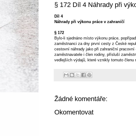
§ 172 Díl 4 Náhrady při výk
Díl 4
Náhrady při výkonu práce v zahraničí
§ 172
Bylo-li sjednáno místo výkonu práce, popřípad
zaměstnanci za dny první cesty z České repub
cestovní náhrady jako při zahraniční pracovn
zaměstnavatele i člen rodiny, přísluší zaměst
vedlejších výdajů, které vznikly tomuto členu 
Žádné komentáře:
Okomentovat