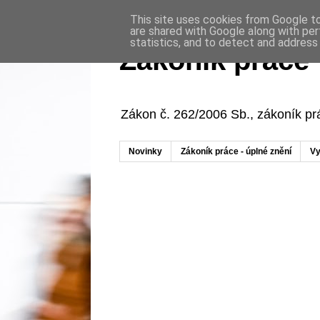
This site uses cookies from Google to 
are shared with Google along with per
statistics, and to detect and address
Zákoník práce
Zákon č. 262/2006 Sb., zákoník p
Novinky
Zákoník práce - úplné znění
Vy