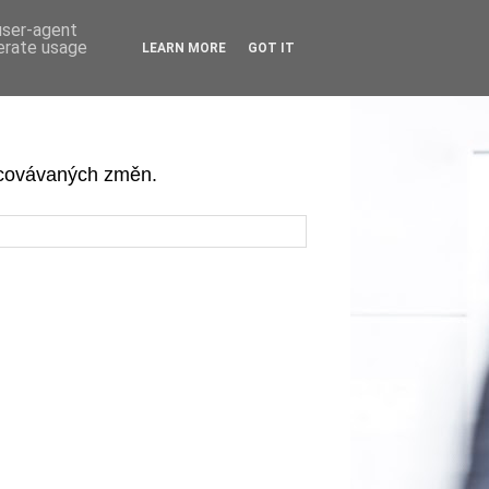
 user-agent
nerate usage
LEARN MORE
GOT IT
acovávaných změn.