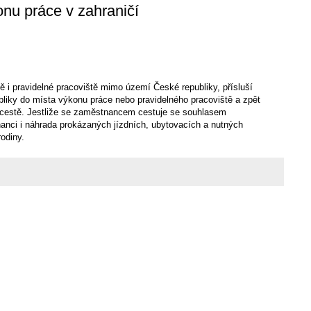
onu práce v zahraničí
ě i pravidelné pracoviště mimo území České republiky, přísluší
liky do místa výkonu práce nebo pravidelného pracoviště a zpět
í cestě. Jestliže se zaměstnancem cestuje se souhlasem
nanci i náhrada prokázaných jízdních, ubytovacích a nutných
rodiny.