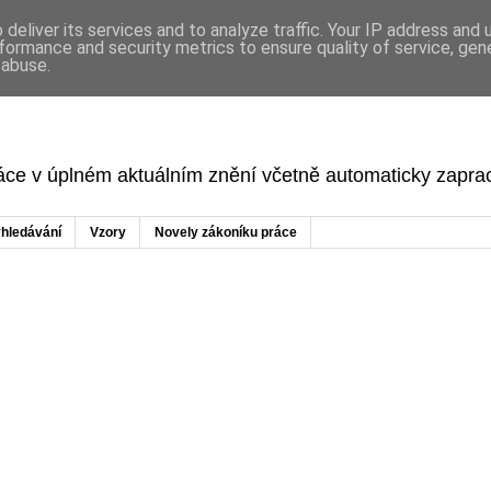
deliver its services and to analyze traffic. Your IP address and
formance and security metrics to ensure quality of service, ge
 abuse.
ráce v úplném aktuálním znění včetně automaticky zapr
hledávání
Vzory
Novely zákoníku práce