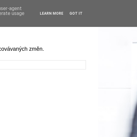
 user-agent
nerate usage
LEARN MORE
GOT IT
acovávaných změn.