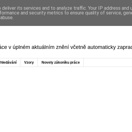
deliver its services and to analyze traffic. Your IP address and
formance and security metrics to ensure quality of service, ge
 abuse.
ráce v úplném aktuálním znění včetně automaticky zapr
hledávání
Vzory
Novely zákoníku práce