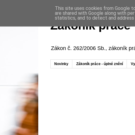
This site uses cookies from Google to 
are shared with Google along with per
statistics, and to detect and address
Zákoník práce
Zákon č. 262/2006 Sb., zákoník p
Novinky
Zákoník práce - úplné znění
Vy