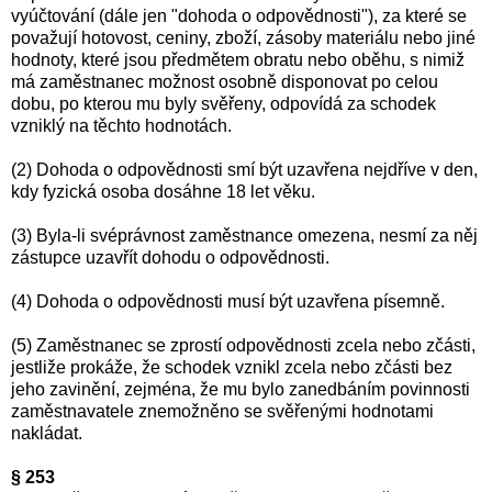
vyúčtování (dále jen "dohoda o odpovědnosti"), za které se
považují hotovost, ceniny, zboží, zásoby materiálu nebo jiné
hodnoty, které jsou předmětem obratu nebo oběhu, s nimiž
má zaměstnanec možnost osobně disponovat po celou
dobu, po kterou mu byly svěřeny, odpovídá za schodek
vzniklý na těchto hodnotách.
(2) Dohoda o odpovědnosti smí být uzavřena nejdříve v den,
kdy fyzická osoba dosáhne 18 let věku.
(3) Byla-li svéprávnost zaměstnance omezena, nesmí za něj
zástupce uzavřít dohodu o odpovědnosti.
(4) Dohoda o odpovědnosti musí být uzavřena písemně.
(5) Zaměstnanec se zprostí odpovědnosti zcela nebo zčásti,
jestliže prokáže, že schodek vznikl zcela nebo zčásti bez
jeho zavinění, zejména, že mu bylo zanedbáním povinnosti
zaměstnavatele znemožněno se svěřenými hodnotami
nakládat.
§ 253