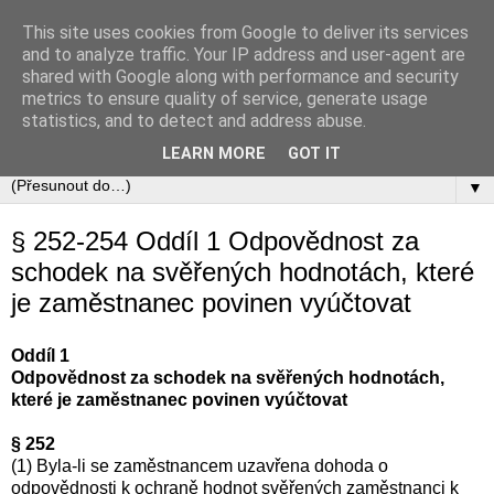
This site uses cookies from Google to deliver its services
Zákoník práce
and to analyze traffic. Your IP address and user-agent are
shared with Google along with performance and security
metrics to ensure quality of service, generate usage
Zákon č. 262/2006 Sb., zákoník práce v úplném aktuálním
statistics, and to detect and address abuse.
znění včetně automaticky zapracovávaných změn.
LEARN MORE
GOT IT
▼
§ 252-254 Oddíl 1 Odpovědnost za
schodek na svěřených hodnotách, které
je zaměstnanec povinen vyúčtovat
Oddíl 1
Odpovědnost za schodek na svěřených hodnotách,
které je zaměstnanec povinen vyúčtovat
§ 252
(1) Byla-li se zaměstnancem uzavřena dohoda o
odpovědnosti k ochraně hodnot svěřených zaměstnanci k