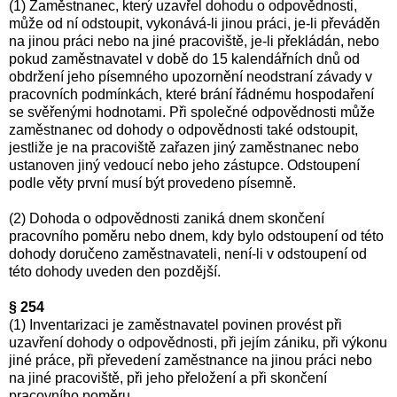
(1) Zaměstnanec, který uzavřel dohodu o odpovědnosti,
může od ní odstoupit, vykonává-li jinou práci, je-li převáděn
na jinou práci nebo na jiné pracoviště, je-li překládán, nebo
pokud zaměstnavatel v době do 15 kalendářních dnů od
obdržení jeho písemného upozornění neodstraní závady v
pracovních podmínkách, které brání řádnému hospodaření
se svěřenými hodnotami. Při společné odpovědnosti může
zaměstnanec od dohody o odpovědnosti také odstoupit,
jestliže je na pracoviště zařazen jiný zaměstnanec nebo
ustanoven jiný vedoucí nebo jeho zástupce. Odstoupení
podle věty první musí být provedeno písemně.
(2) Dohoda o odpovědnosti zaniká dnem skončení
pracovního poměru nebo dnem, kdy bylo odstoupení od této
dohody doručeno zaměstnavateli, není-li v odstoupení od
této dohody uveden den pozdější.
§ 254
(1) Inventarizaci je zaměstnavatel povinen provést při
uzavření dohody o odpovědnosti, při jejím zániku, při výkonu
jiné práce, při převedení zaměstnance na jinou práci nebo
na jiné pracoviště, při jeho přeložení a při skončení
pracovního poměru.