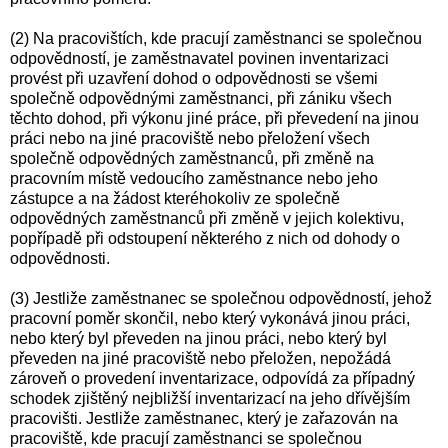
(2) Na pracovištích, kde pracují zaměstnanci se společnou
odpovědností, je zaměstnavatel povinen inventarizaci
provést při uzavření dohod o odpovědnosti se všemi
společně odpovědnými zaměstnanci, při zániku všech
těchto dohod, při výkonu jiné práce, při převedení na jinou
práci nebo na jiné pracoviště nebo přeložení všech
společně odpovědných zaměstnanců, při změně na
pracovním místě vedoucího zaměstnance nebo jeho
zástupce a na žádost kteréhokoliv ze společně
odpovědných zaměstnanců při změně v jejich kolektivu,
popřípadě při odstoupení některého z nich od dohody o
odpovědnosti.
(3) Jestliže zaměstnanec se společnou odpovědností, jehož
pracovní poměr skončil, nebo který vykonává jinou práci,
nebo který byl převeden na jinou práci, nebo který byl
převeden na jiné pracoviště nebo přeložen, nepožádá
zároveň o provedení inventarizace, odpovídá za případný
schodek zjištěný nejbližší inventarizací na jeho dřívějším
pracovišti. Jestliže zaměstnanec, který je zařazován na
pracoviště, kde pracují zaměstnanci se společnou