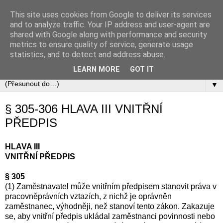
This site uses cookies from Google to deliver its services
Zákoník práce
and to analyze traffic. Your IP address and user-agent are
shared with Google along with performance and security
metrics to ensure quality of service, generate usage
Zákon č. 262/2006 Sb., zákoník práce v úplném aktuálním
statistics, and to detect and address abuse.
znění včetně automaticky zapracovávaných změn.
LEARN MORE
GOT IT
▼
§ 305-306 HLAVA III VNITŘNÍ
PŘEDPIS
HLAVA III
VNITŘNÍ PŘEDPIS
§ 305
(1) Zaměstnavatel může vnitřním předpisem stanovit práva v
pracovněprávních vztazích, z nichž je oprávněn
zaměstnanec, výhodněji, než stanoví tento zákon. Zakazuje
se, aby vnitřní předpis ukládal zaměstnanci povinnosti nebo