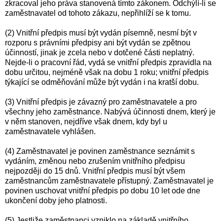
zkracoval jeho práva stanovená tímto zákonem. Odchýlí-li se
zaměstnavatel od tohoto zákazu, nepřihlíží se k tomu.
(2) Vnitřní předpis musí být vydán písemně, nesmí být v
rozporu s právními předpisy ani být vydán se zpětnou
účinností, jinak je zcela nebo v dotčené části neplatný.
Nejde-li o pracovní řád, vydá se vnitřní předpis zpravidla na
dobu určitou, nejméně však na dobu 1 roku; vnitřní předpis
týkající se odměňování může být vydán i na kratší dobu.
(3) Vnitřní předpis je závazný pro zaměstnavatele a pro
všechny jeho zaměstnance. Nabývá účinnosti dnem, který je
v něm stanoven, nejdříve však dnem, kdy byl u
zaměstnavatele vyhlášen.
(4) Zaměstnavatel je povinen zaměstnance seznámit s
vydáním, změnou nebo zrušením vnitřního předpisu
nejpozději do 15 dnů. Vnitřní předpis musí být všem
zaměstnancům zaměstnavatele přístupný. Zaměstnavatel je
povinen uschovat vnitřní předpis po dobu 10 let ode dne
ukončení doby jeho platnosti.
(5) Jestliže zaměstnanci vzniklo na základě vnitřního